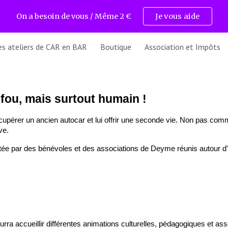
On a besoin de vous / Même 2 €
Je vous aide
ip to main content
Skip to navigat
es ateliers de CAR en BAR
Boutique
Association et Impôts
fou, mais surtout humain !
upérer un ancien autocar et lui offrir une seconde vie. Non pas com
ve.
rtée par des bénévoles et des associations de Deyme réunis autour d
a accueillir différentes animations culturelles, pédagogiques et asso