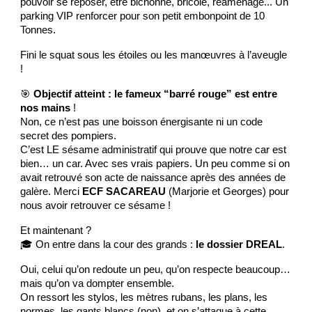
pouvoir se reposer, être bichonné, bricolé, réaménagé... Un
parking VIP renforcer pour son petit embonpoint de 10
Tonnes.
Fini le squat sous les étoiles ou les manœuvres à l’aveugle
!
🎯
Objectif atteint : le fameux “barré rouge” est entre
nos mains
!
Non, ce n’est pas une boisson énergisante ni un code
secret des pompiers.
C’est LE sésame administratif qui prouve que notre car est
bien… un car. Avec ses vrais papiers. Un peu comme si on
avait retrouvé son acte de naissance après des années de
galère. Merci
ECF SACAREAU
(Marjorie et Georges) pour
nous avoir retrouver ce sésame !
Et maintenant ?
🎓 On entre dans la cour des grands :
le dossier DREAL
.
Oui, celui qu’on redoute un peu, qu’on respecte beaucoup…
mais qu’on va dompter ensemble.
On ressort les stylos, les mètres rubans, les plans, les
normes, les gants blancs (non), et on s’attaque à cette